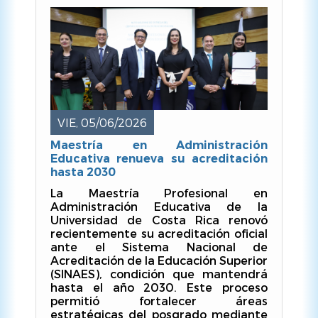
la
navegación
VIE, 05/06/2026
Maestría en Administración
Educativa renueva su acreditación
hasta 2030
La Maestría Profesional en
Administración Educativa de la
Universidad de Costa Rica renovó
recientemente su acreditación oficial
ante el Sistema Nacional de
Acreditación de la Educación Superior
(SINAES), condición que mantendrá
hasta el año 2030. Este proceso
permitió fortalecer áreas
estratégicas del posgrado mediante