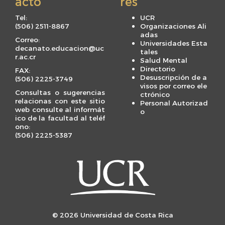
acto
rés
Tel:
UCR
(506) 2511-8867
Organizaciones Ali
adas
Correo:
Universidades Esta
decanato.educacion@uc
tales
r.ac.cr
Salud Mental
Directorio
FAX:
Desuscripción de a
(506) 2225-3749
visos por correo ele
Consultas o sugerencias
ctrónico
relacionas con este sitio
Personal Autorizad
web consulte al informát
o
ico de la facultad al teléf
ono:
(506) 2225-5387
© 2026 Universidad de Costa Rica