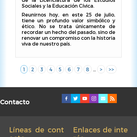
Sociales y la Educación Cívica.
Reunirnos hoy, en este 25 de julio,
tiene un profundo valor simbólico y
ético. No se trata únicamente de
recordar un hecho del pasado, sino de
renovar un compromiso con la historia
viva de nuestro país.
Página
1
Página
2
Página
3
Página
4
Página
5
Página
6
Página
7
Página
8
…
Siguiente
>
Última
>>
Paginación
actual
página
página
Contacto
Líneas de cont
Enlaces de inte