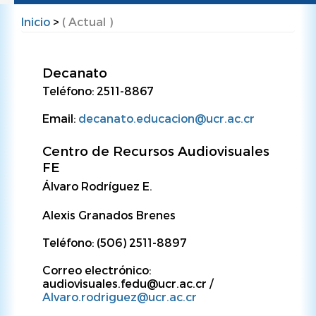
Inicio
>
( Actual )
Sobrescribir
enlaces
Decanato
de
Teléfono: 2511-8867
ayuda
a
Email:
decanato.educacion@ucr.ac.cr
la
Centro de Recursos Audiovisuales
navegación
FE
Álvaro Rodríguez E.
Alexis Granados Brenes
Teléfono: (506) 2511-8897
Correo electrónico:
audiovisuales.fedu@ucr.ac.cr /
Alvaro.rodriguez@ucr.ac.cr