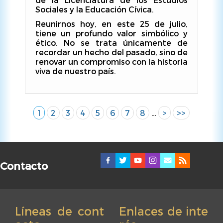
Sociales y la Educación Cívica.
Reunirnos hoy, en este 25 de julio,
tiene un profundo valor simbólico y
ético. No se trata únicamente de
recordar un hecho del pasado, sino de
renovar un compromiso con la historia
viva de nuestro país.
Página
1
Página
2
Página
3
Página
4
Página
5
Página
6
Página
7
Página
8
…
Siguiente
>
Última
>>
Paginación
actual
página
página
Contacto
Líneas de cont
Enlaces de inte