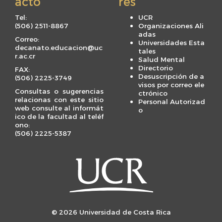
acto
rés
Tel:
UCR
(506) 2511-8867
Organizaciones Ali
adas
Correo:
Universidades Esta
decanato.educacion@uc
tales
r.ac.cr
Salud Mental
Directorio
FAX:
Desuscripción de a
(506) 2225-3749
visos por correo ele
Consultas o sugerencias
ctrónico
relacionas con este sitio
Personal Autorizad
web consulte al informát
o
ico de la facultad al teléf
ono:
(506) 2225-5387
© 2026 Universidad de Costa Rica