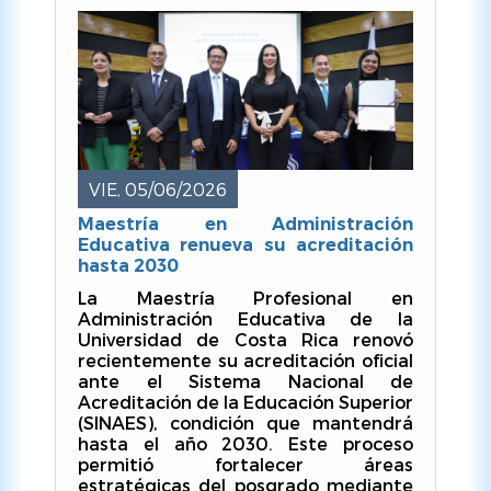
la
navegación
VIE, 05/06/2026
Maestría en Administración
Educativa renueva su acreditación
hasta 2030
La Maestría Profesional en
Administración Educativa de la
Universidad de Costa Rica renovó
recientemente su acreditación oficial
ante el Sistema Nacional de
Acreditación de la Educación Superior
(SINAES), condición que mantendrá
hasta el año 2030. Este proceso
permitió fortalecer áreas
estratégicas del posgrado mediante